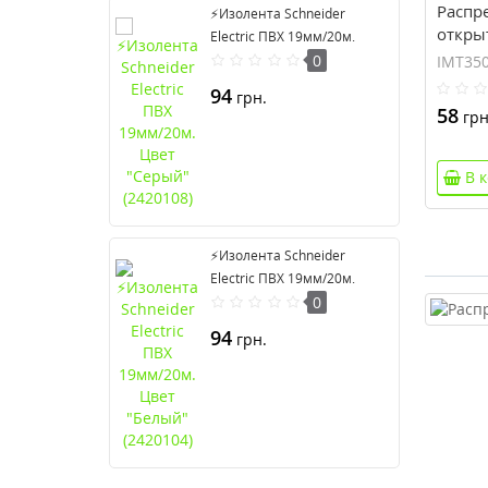
Распр
⚡Изолента Schneider
откры
Electric ПВХ 19мм/20м.
Electr
Цвет "Серый" (2420108)
0
IMT35
94
грн.
58
грн
В 
⚡Изолента Schneider
Electric ПВХ 19мм/20м.
Цвет "Белый" (2420104)
0
94
грн.