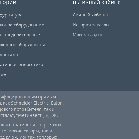
гории
Личный кабинет
фурнитура
Личный кабинет
льное оборудование
История заказов
аспределительные
Мои закладки
ленное оборудование
 монтажа
ативная энергетика
ние
ртифицированным прямым
ак Schneider Electric, Eaton,
дового потребителя, так и
аль", "Метинвест", ДТЭК.
альтернативной энергетики:
 гелиоколлекторы, так и
од ключ, монтаж тепловых