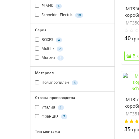
PLANK
4
IMT35
короб
Schneider Electric
10
Schnei
IMT35
Серия
40
грн
BOXES
4
Multifix
2
В 
Mureva
5
Материал
Полипропилен
8
Страна производства
IMT35
короб
Италия
1
Schnei
IMT35
Франция
7
35
грн
Тип монтажа