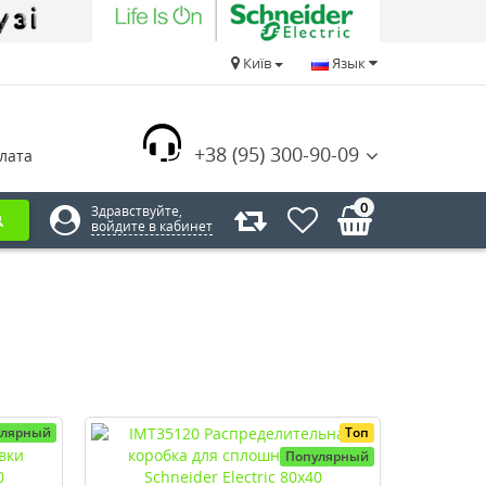
Київ
Язык
+38 (95) 300-90-09
лата
0
Здравствуйте,
войдите в кабинет
улярный
Топ
Популярный