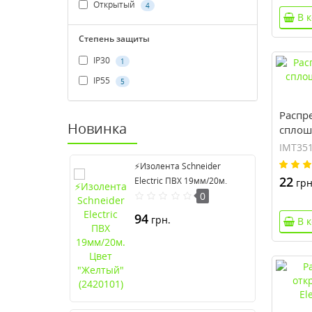
Открытый
4
В 
Степень защиты
IP30
1
IP55
5
Распр
Новинка
сплошн
100x5
IMT35
⚡Изолента Schneider
22
Electric ПВХ 19мм/20м.
грн
Цвет "Желтый" (2420101)
0
94
грн.
В 