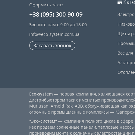
Кате
Оформить заказ
+38 (095) 300-90-09
Электро
Низково
Звоните нам с 9:00 до 18:00
Щиты р
info@eco-system.com.ua
Промыш
Заказать звонок
Все для
Альтерн
Отопле
Eco-system
— первая компания, являющаяся се
дистрибьютором таких именитых производителей, к
Mutlusan, Arnold Rak, ABB, обслуживающая как ря
огромные промышленные комплексы — "Запорожст
"Эко-систем"
— компания полного цикла в сфере 
как продаем солнечные панели, тепловые насосы,
производим монтаж солнечных электростанций п