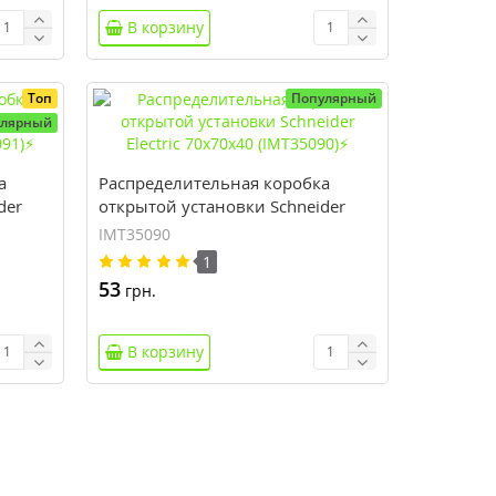
В корзину
Топ
Популярный
улярный
а
Распределительная коробка
der
открытой установки Schneider
091)⚡
Electric 70x70x40 (IMT35090)⚡
IMT35090
1
53
грн.
В корзину