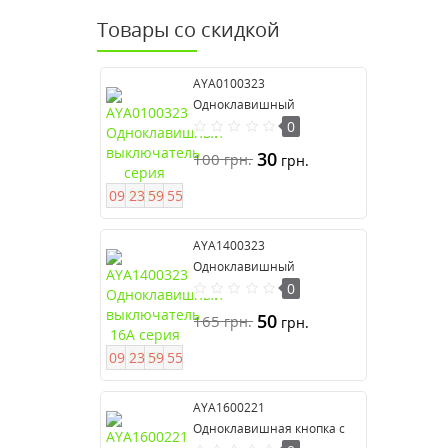
Товары со скидкой
AYA0100323
Одноклавишный
выключатель серия Anya
0
30
100
грн.
грн.
0
9
2
3
5
9
5
4
AYA1400323
Одноклавишный
выключатель 16А серия
0
Anya
50
165
грн.
грн.
0
9
2
3
5
9
5
4
AYA1600221
Одноклавишная кнопка с