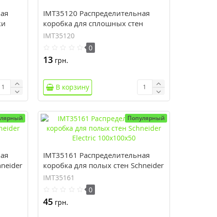
ная
IMT35120 Распределительная
ки
коробка для сплошных стен
Schneider Electric 80x40
IMT35120
0
13
грн.
В корзину
улярный
Популярный
ная
IMT35161 Распределительная
neider
коробка для полых стен Schneider
Electric 100x100х50
IMT35161
0
45
грн.