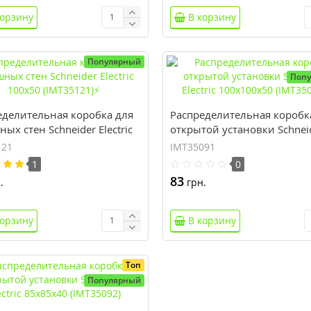
корзину
В корзину
Популярный
Поп
еделительная коробка для
Распределительная коробк
ых стен Schneider Electric
открытой установки Schnei
0 (IMT35121)⚡
Electric 100x100x50 (IMT35
121
IMT35091
1
0
83
.
грн.
корзину
В корзину
Топ
Популярный