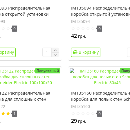
093 Распределительная
IMT35094 Распределитель
ка открытой установки
коробка открытой установ
der Electric 65x40 ⚡
Schneider Electric 80x40
093
IMT35094
0
0
42
.
грн.
корзину
В корзину
Популярный
Поп
122 Распределительная
IMT35160 Распределитель
ка для сплошных стен
коробка для полых стен Sch
der Electric 100x100x50
Electric 80x45
122
IMT35160
1
0
29
.
грн.