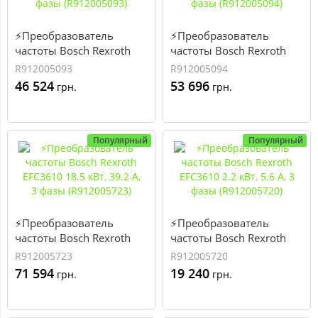
⚡Преобразователь
⚡Преобразователь
частоты Bosch Rexroth
частоты Bosch Rexroth
EFC3610 11 кВт, 24.3 А, 3
EFC3610 15 кВт, 32.4 А, 3
R912005093
R912005094
фазы (R912005093)
фазы (R912005094)
46 524
53 696
грн.
грн.
Популярный
Популярный
⚡Преобразователь
⚡Преобразователь
частоты Bosch Rexroth
частоты Bosch Rexroth
EFC3610 18.5 кВт, 39.2 А,
EFC3610 2.2 кВт, 5.6 А, 3
R912005723
R912005720
3 фазы (R912005723)
фазы (R912005720)
71 594
19 240
грн.
грн.