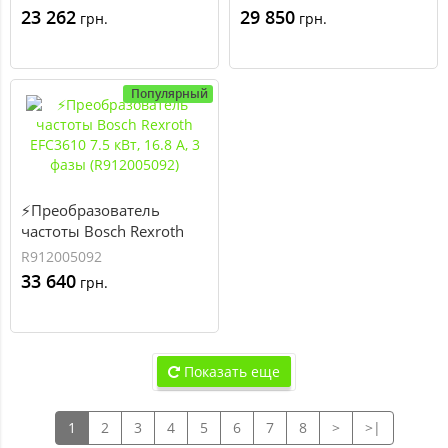
фазы (R912005722)
фазы (R912005091)
23 262
29 850
грн.
грн.
Популярный
⚡Преобразователь
частоты Bosch Rexroth
EFC3610 7.5 кВт, 16.8 А, 3
R912005092
фазы (R912005092)
33 640
грн.
Показать еще
1
2
3
4
5
6
7
8
>
>|