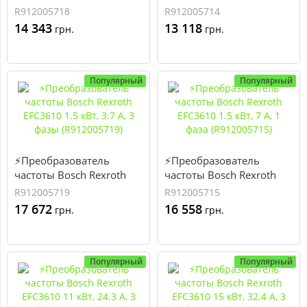
EFC3610 0.75 кВт, 2.1 А, 3
EFC3610 0.75 кВт, 3.9 А, 1
R912005718
R912005714
фазы (R912005718)
фаза (R912005714)
14 343
13 118
грн.
грн.
Популярный
Популярный
⚡Преобразователь
⚡Преобразователь
частоты Bosch Rexroth
частоты Bosch Rexroth
EFC3610 1.5 кВт, 3.7 А, 3
EFC3610 1.5 кВт, 7 А, 1
R912005719
R912005715
фазы (R912005719)
фаза (R912005715)
17 672
16 558
грн.
грн.
Популярный
Популярный