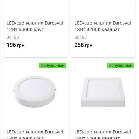
LED-светильник Eurosvet
LED-светильник Eurosvet
12Вт 6400К круг
18Вт 4200К квадрат
накладной 170мм
накладной 225*225
39183
39187
196
258
грн.
грн.
Популярный
Популярный
LED-светильник Eurosvet
LED-светильник Eurosvet
18Вт 4200К круг
18Вт 6400K квадрат