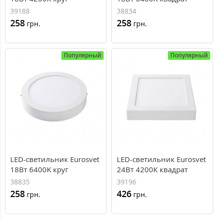
накладной 225мм
накладной 225*225
39188
38834
258
258
грн.
грн.
Популярный
Популярный
LED-светильник Eurosvet
LED-светильник Eurosvet
18Вт 6400K круг
24Вт 4200К квадрат
накладной 225мм
накладной 300*300
38835
39196
258
426
грн.
грн.