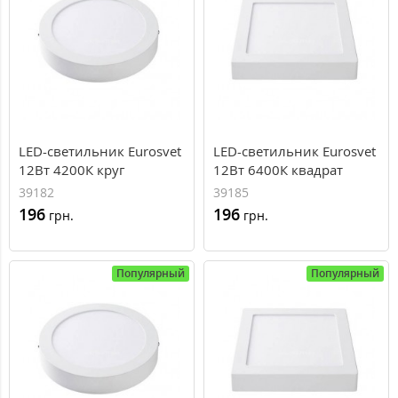
LED-светильник Eurosvet
LED-светильник Eurosvet
12Вт 4200К круг
12Вт 6400К квадрат
накладной 170мм
накладной 170*170
39182
39185
196
196
грн.
грн.
Популярный
Популярный