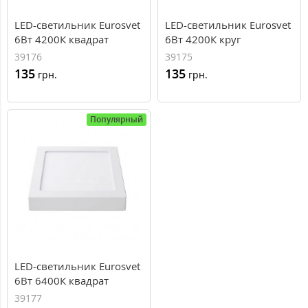
LED-светильник Eurosvet
LED-светильник Eurosvet
6Вт 4200К квадрат
6Вт 4200К круг
накладной 120мм
накладной 120мм
39176
39175
135
135
грн.
грн.
Популярный
LED-светильник Eurosvet
6Вт 6400К квадрат
накладной 120мм
39177