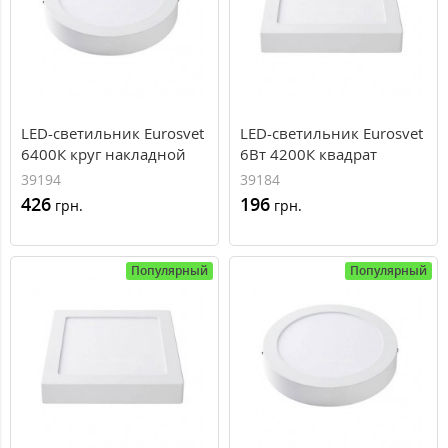
LED-светильник Eurosvet
LED-светильник Eurosvet
6400К круг накладной
6Вт 4200К квадрат
300мм
накладной 120мм
39194
39184
426
196
грн.
грн.
Популярный
Популярный