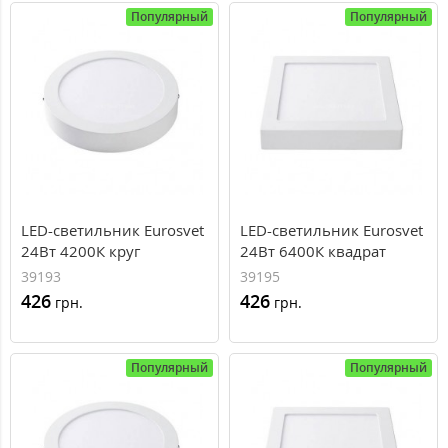
Популярный
Популярный
LED-светильник Eurosvet
LED-светильник Eurosvet
24Вт 4200К круг
24Вт 6400К квадрат
накладной 300мм
накладной 300*300
39193
39195
426
426
грн.
грн.
Популярный
Популярный