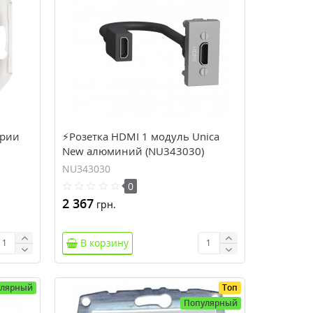
ерии
⚡Розетка HDMI 1 модуль Unica
New алюминий (NU343030)
NU343030
0
2 367
грн.
В корзину
улярный
Топ
Популярный