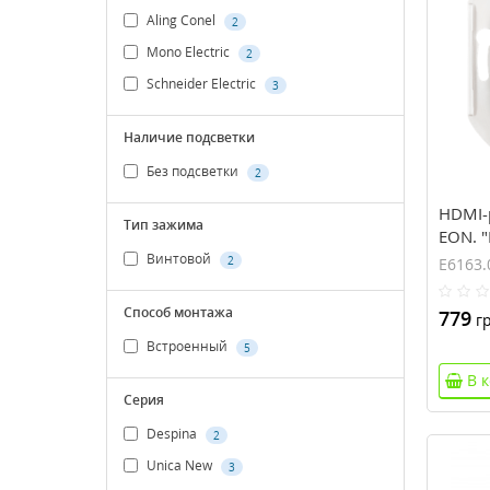
Aling Conel
2
Mono Electric
2
Schneider Electric
3
Наличие подсветки
Без подсветки
2
HDMI-р
Тип зажима
EON. "
Винтовой
2
E6163.
Способ монтажа
779
гр
Встроенный
5
В 
Серия
Despina
2
Unica New
3