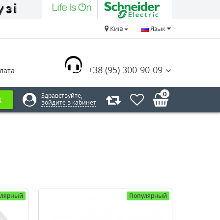
Київ
Язык
+38 (95) 300-90-09
лата
0
Здравствуйте,
войдите в кабинет
улярный
Популярный