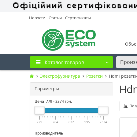
Новости
Статьи
Сертификаты
Объе
Произ
Каталог товаров
Электрофурнитура
Розетки
Hdmi розетк
Hdm
Параметры
Цена
779
-
2374
грн.
По 
779
784
832
995
2374
Производитель