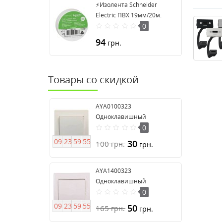
⚡Изолента Schneider
Electric ПВХ 19мм/20м.
Цвет "Белый" (2420104)
0
94
грн.
Товары со скидкой
AYA0100323
Одноклавишный
выключатель серия Anya
0
0
9
2
3
5
9
5
4
30
100
грн.
грн.
AYA1400323
Одноклавишный
выключатель 16А серия
0
Anya
0
9
2
3
5
9
5
4
50
165
грн.
грн.