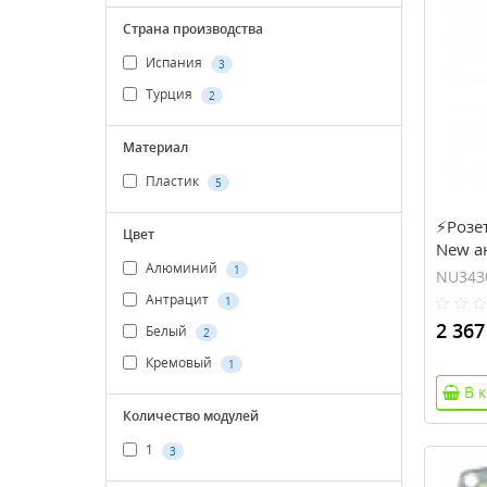
Страна производства
Испания
3
Турция
2
Материал
Пластик
5
⚡Розе
Цвет
New а
Алюминий
1
NU343
Антрацит
1
2 367
Белый
2
Кремовый
1
В 
Количество модулей
1
3