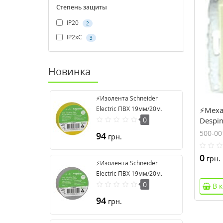
Степень защиты
IP20
2
IP2xC
3
Новинка
⚡Изолента Schneider
Electric ПВХ 19мм/20м.
⚡Меха
Цвет "Желтый" (2420101)
0
Despin
панел
500-00
94
грн.
0
грн.
⚡Изолента Schneider
Electric ПВХ 19мм/20м.
Цвет "Серый" (2420108)
0
В 
94
грн.