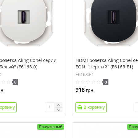
озетка Aling Conel серии
HDMI-розетка Aling Conel с
Белый" (E6163.0)
EON. "Черный" (E6163.E1)
0
E6163.E1
0
0
918
н.
грн.
корзину
В корзину
Популярный
Поп