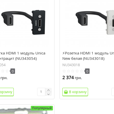
тка HDMI 1 модуль Unica
⚡Розетка HDMI 1 модуль Un
нтрацит (NU343054)
New белая (NU343018)
054
NU343018
0
0
2 374
грн.
грн.
корзину
В корзину
Популярный