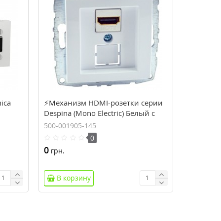
ica
⚡Механизм HDMI-розетки серии
Despina (Mono Electric) Белый с
панелью
500-001905-145
0
0
грн.
В корзину