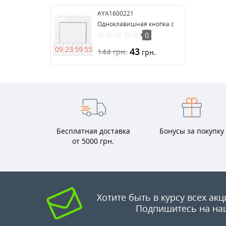
AYA1600221
Одноклавишная кнопка с
подсветкой серии Anya
0
0
9
2
3
5
9
5
4
43
144
грн.
грн.
Бесплатная доставка
Бонусы за покупку
от 5000 грн.
Хотите быть в курсу всех акц
Подпишитесь на на