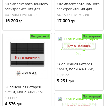
⚡Комплект автономного
⚡Комплект автономного
электропитания для
электропитания для
дачи 150 Вт, 12 В, 80
дачи 150 Вт, 12 В, 80
AX-150M-LPM-MG-80
AX-150P-LPM-MG-80
ампер-часов (AX-150M-
ампер-часов (AX-150P-
16 200
17 000
грн.
грн.
LPM-MG-80)
LPM-MG-80)
Популярный
Популярный
Нет в наличии
Нет в наличии
⚡Солнечная батарея
165Вт, поли AX-165P,
AXIOMA energy (solar-
10,1122
683)
5 251
грн.
⚡Солнечная батарея
125Вт, моно AX-125M,
AXIOMA energy (solar-
Популярный
10,1112
684)
4 376
грн.