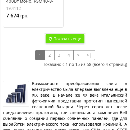
400Вт моно, RSM40-8-
400M Risen 9BB TITAN S
19,4112
BLACK FRAME (solar-722)
7 674
грн.
Показать еще
1
2
3
4
>
>|
Показано с 1 по 15 из 58 (всего 4 страниц)
Возможность преобразования света в
электричество была впервые выявлена еще в
XIX веке. В начале же XX века итальянский
фото-химик представил прототип нынешней
солнечной батареи. Через сорок лет после
представления прототипа, три специалиста компании Bell
объявили о создании первых солнечных панелей, где для
выработки электрического тока использовался кремний. А
уже через четыре года после этого, как США, так и СССР