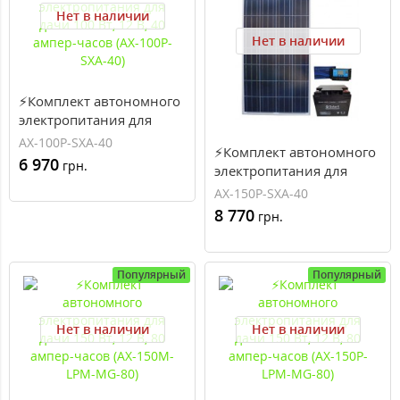
Нет в наличии
Нет в наличии
⚡Комплект автономного
электропитания для
дачи 100 Вт, 12 В, 40
AX-100P-SXA-40
⚡Комплект автономного
ампер-часов (AX-100P-
6 970
грн.
электропитания для
SXA-40)
дачи 150 Вт, 12 В, 40
AX-150P-SXA-40
ампер-часов (AX-150P-
8 770
грн.
SXA-40)
Популярный
Популярный
Нет в наличии
Нет в наличии