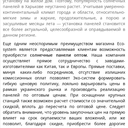
установку на жилой дом. Поэтому, популярность солнечных
панелей в Харькове неустанно растет. Учитывая умеренно-
континентальный климат города и области, относительно-
мягкие зимы и жаркие, продолжительные, а порою и
засушливые месяцы лета — установка панелей становится
все более актуальной, целесообразной и оправдываемой в
данном регионе.
Еще одним неоспоримым преимуществом магазина Eco-
system является предоставляемая клиентам возможность
приобрести
солнечные панели оптом
. Наша компания
осуществляет прямое сотрудничество с заводами-
изготовителями как Китая, так и Европы. Прямые поставки,
минуя каких-либо посредников, отсутствие излишних
комиссионных оплат позволяет Эко-систем формировать
гибкую ценовую политику, лояльно варьировать цены в
рамках украинского рынка и производить реализацию
панелей по оптовым ценам. При оснащении крупных
станций также возможен расчет стоимости со значительной
скидкой, вплоть до пересчета по оптовой цене. Следует
обратить внимание, что уровень закупочных цен на прямую
влияет на срок окупаемости ваших вложений, или же
позволит, благодаря скидке, приобрести более дорогие