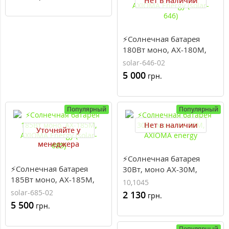
Нет в наличии
⚡Солнечная батарея
180Вт моно, AX-180M,
AXIOMA Energy (solar-
solar-646-02
646)
5 000
грн.
Популярный
Популярный
Нет в наличии
Уточняйте у
менеджера
⚡Солнечная батарея
⚡Солнечная батарея
30Вт, моно AX-30M,
185Вт моно, AX-185M,
AXIOMA energy
10,1045
AXIOMA Energy (solar-
solar-685-02
2 130
грн.
685)
5 500
грн.
Популярный