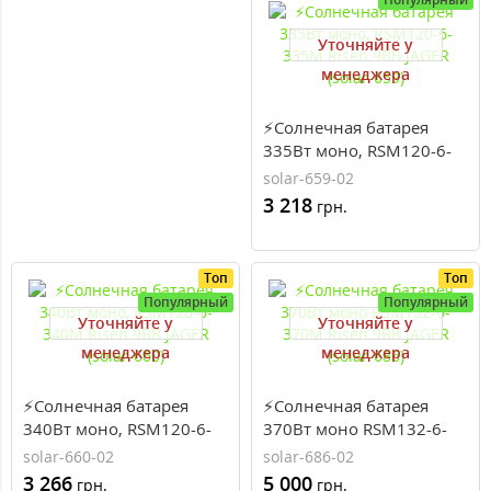
Уточняйте у
менеджера
⚡Солнечная батарея
335Вт моно, RSM120-6-
335M Risen 9BB JAGER
solar-659-02
(solar-659)
3 218
грн.
Топ
Топ
Популярный
Популярный
Уточняйте у
Уточняйте у
менеджера
менеджера
⚡Солнечная батарея
⚡Солнечная батарея
340Вт моно, RSM120-6-
370Вт моно RSM132-6-
340M Risen 9BB JAGER
370M Risen 9BB JAGER
solar-660-02
solar-686-02
(solar-660)
(solar-686)
3 266
5 000
грн.
грн.