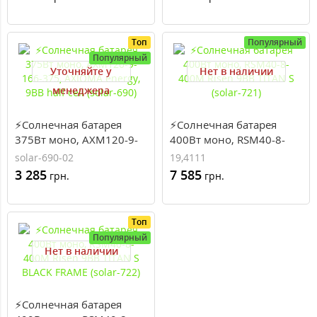
Топ
Популярный
Популярный
Уточняйте у
Нет в наличии
менеджера
⚡Солнечная батарея
⚡Солнечная батарея
375Вт моно, AXM120-9-
400Вт моно, RSM40-8-
166-375, AXIOMA energy,
400M Risen 9BB TITAN S
solar-690-02
19,4111
9BB half cell (solar-690)
(solar-721)
3 285
7 585
грн.
грн.
Топ
Популярный
Нет в наличии
⚡Солнечная батарея