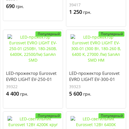
(100Вт, 80-260В, 6400K,
SMD
39417
690
грн.
9000Лм) SanAn SMD НМ
1 250
грн.
Популярный
Популярный
LED-прожектор Eurosvet
LED-прожектор Eurosvet
EVRO LIGHT EV-250-01
EVRO LIGHT EV-300-01
(250Вт, 180-260В, 6400K,
(300 Вт, 180-260 В, 6400
39322
39323
22500Лм) SanAn SMD
K, 27000 Лм) SanAn SMD
4 400
5 600
грн.
грн.
НМ
Популярный
Популярный