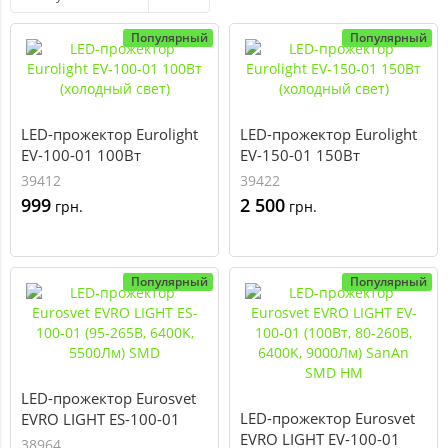
Популярный
Популярный
LED-прожектор Eurolight
LED-прожектор Eurolight
EV-100-01 100Вт
EV-150-01 150Вт
(холодный свет)
(холодный свет)
39412
39422
999
2 500
грн.
грн.
Популярный
Популярный
LED-прожектор Eurosvet
LED-прожектор Eurosvet
EVRO LIGHT ES-100-01
EVRO LIGHT EV-100-01
(95-265В, 6400K, 5500Лм)
38964