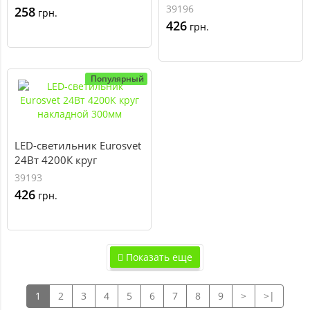
накладной 300*300
39196
258
грн.
426
грн.
Популярный
LED-светильник Eurosvet
24Вт 4200К круг
накладной 300мм
39193
426
грн.
Показать еще
1
2
3
4
5
6
7
8
9
>
>|