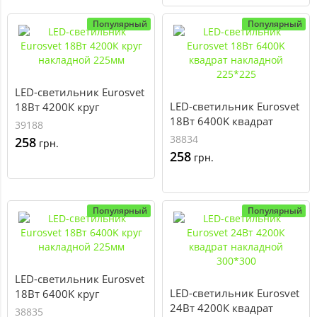
Популярный
Популярный
LED-светильник Eurosvet
LED-светильник Eurosvet
18Вт 4200К круг
18Вт 6400K квадрат
накладной 225мм
39188
накладной 225*225
38834
258
грн.
258
грн.
Популярный
Популярный
LED-светильник Eurosvet
LED-светильник Eurosvet
18Вт 6400K круг
24Вт 4200К квадрат
накладной 225мм
38835