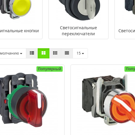
Светосигнальные
сигнальные кнопки
Светос
переключатели
умолчанию
15
Популярный
Поп