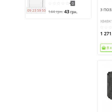
подсветкой серии Anya
0
3 ПОЗ
0
9
2
3
5
9
5
4
43
144
грн.
грн.
XB4BK
1 271
В 