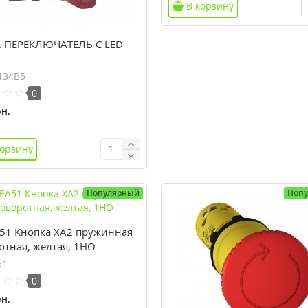
В корзину
. ПЕРЕКЛЮЧАТЕЛЬ С LED
134B5
0
н.
корзину
Популярный
Поп
51 Кнопка XA2 пружинная
отная, желтая, 1НО
51
0
н.