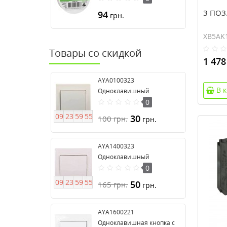
3 ПОЗ
94
грн.
XB5AK
Товары со скидкой
1 478
AYA0100323
В 
Одноклавишный
выключатель серия Anya
0
0
9
2
3
5
9
5
4
30
100
грн.
грн.
AYA1400323
Одноклавишный
выключатель 16А серия
0
Anya
0
9
2
3
5
9
5
4
50
165
грн.
грн.
AYA1600221
Одноклавишная кнопка с