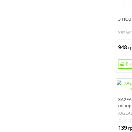
3 ПОЗ
XB5AK
948
гр
В 
XA2EA
повор
XA2EA
139
гр