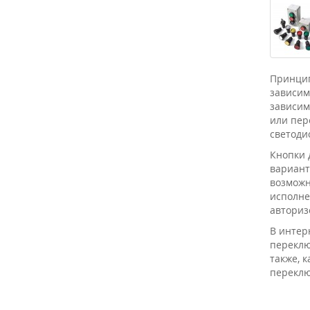
Принцип
зависим
зависим
или пер
светоди
Кнопки 
вариант
возможн
исполне
авториз
В интер
переклю
также, 
переклю