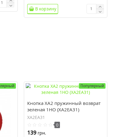
В корзину
улярный
Популярный
Кнопка XA2 пружинный возврат
зеленая 1НO (XA2EA31)
XA2EA31
0
139
грн.