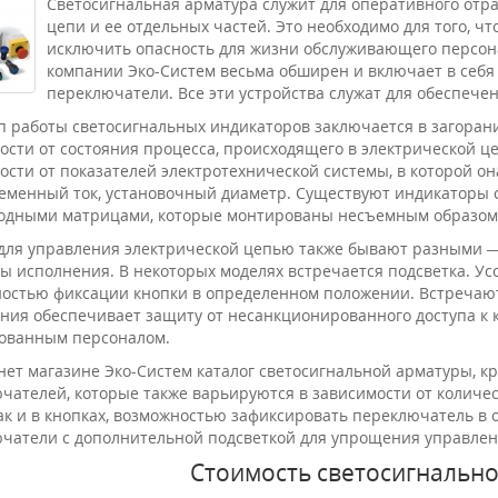
Светосигнальная арматура служит для оперативного отр
цепи и ее отдельных частей. Это необходимо для того, 
исключить опасность для жизни обслуживающего персона
компании Эко-Систем весьма обширен и включает в себя к
переключатели. Все эти устройства служат для обеспече
 работы светосигнальных индикаторов заключается в загорани
ости от состояния процесса, происходящего в электрической 
ости от показателей электротехнической системы, в которой о
еменный ток, установочный диаметр. Существуют индикаторы 
одными матрицами, которые монтированы несъемным образом
для управления электрической цепью также бывают разными —
ы исполнения. В некоторых моделях встречается подсветка. У
остью фиксации кнопки в определенном положении. Встречают
ния обеспечивает защиту от несанкционированного доступа к к
ованным персоналом.
нет магазине Эко-Систем каталог светосигнальной арматуры, к
чателей, которые также варьируются в зависимости от количе
как и в кнопках, возможностью зафиксировать переключатель 
чатели с дополнительной подсветкой для упрощения управле
Стоимость светосигнальн