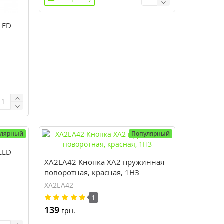
LED
улярный
Популярный
LED
XA2EA42 Кнопка XA2 пружинная
поворотная, красная, 1НЗ
XA2EA42
1
139
грн.