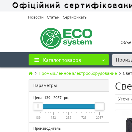
Новости
Статьи
Сертификаты
Объе
Произ
Каталог товаров
Промышленное электрооборудование
Све
Све
Параметры
Цена
139
-
2057
грн.
Уточн
139
152
282
728
2057
Производитель