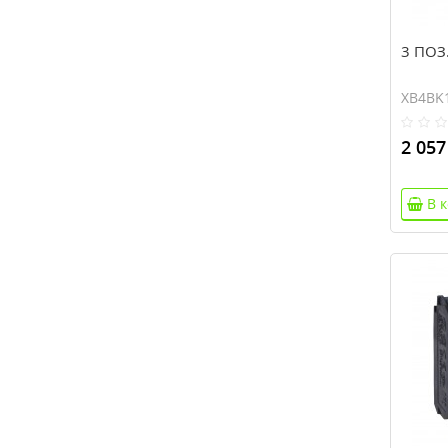
3 ПОЗ
XB4BK
2 057
В 