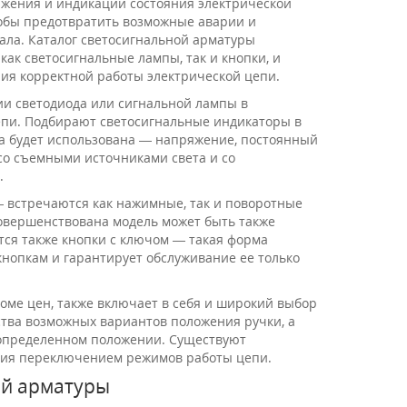
ажения и индикации состояния электрической
чтобы предотвратить возможные аварии и
ла. Каталог светосигнальной арматуры
ак светосигнальные лампы, так и кнопки, и
ния корректной работы электрической цепи.
и светодиода или сигнальной лампы в
цепи. Подбирают светосигнальные индикаторы в
на будет использована — напряжение, постоянный
со съемными источниками света и со
.
 встречаются как нажимные, так и поворотные
совершенствована модель может быть также
ся также кнопки с ключом — такая форма
нопкам и гарантирует обслуживание ее только
роме цен, также включает в себя и широкий выбор
ства возможных вариантов положения ручки, а
в определенном положении. Существуют
ния переключением режимов работы цепи.
ой арматуры