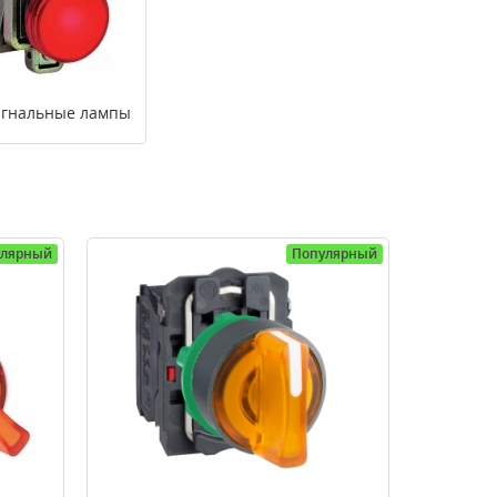
игнальные лампы
улярный
Популярный