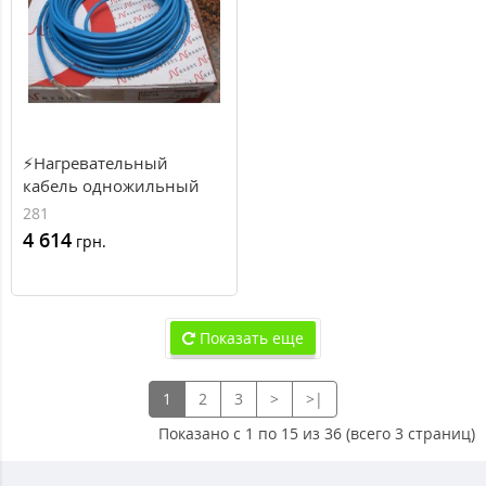
⚡Нагревательный
кабель одножильный
Nexans TXLP/1 700/17,
281
4.1-5.2м², 700Вт,
4 614
грн.
41.2м.п., 17Вт\м.п.
Показать еще
1
2
3
>
>|
Показано с 1 по 15 из 36 (всего 3 страниц)