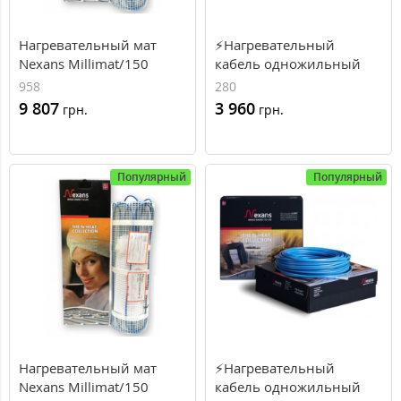
Нагревательный мат
⚡Нагревательный
Nexans Millimat/150
кабель одножильный
(000000958) 450 Вт, 3.0
Nexans TXLP/1 600/17,
958
280
м²
3.5-4.4м², 600Вт,
9 807
3 960
грн.
грн.
35.3м.п., 17Вт\м.п.
Популярный
Популярный
Нагревательный мат
⚡Нагревательный
Nexans Millimat/150
кабель одножильный