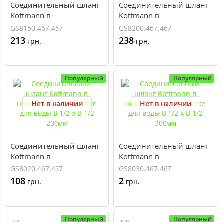
Соединительный шланг
Соединительный шланг
Kottmann в
Kottmann в
нержавеющей оплетке
нержавеющей оплетке
GS8150.467.467
GS8200.467.467
для воды В 1/2 x В 1/2
для воды В 1/2 x В 1/2
213
238
грн.
грн.
1500мм
2000мм
Популярный
Популярный
Нет в наличии
Нет в наличии
Соединительный шланг
Соединительный шланг
Kottmann в
Kottmann в
нержавеющей оплетке
нержавеющей оплетке
GS8020.467.467
GS8030.467.467
для воды В 1/2 x В 1/2
для воды В 1/2 x В 1/2
108
2
грн.
грн.
200мм
300мм
Популярный
Популярный