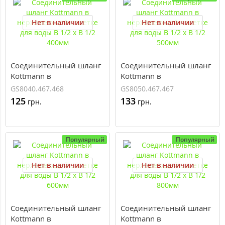
Нет в наличии
Нет в наличии
Соединительный шланг
Соединительный шланг
Kottmann в
Kottmann в
нержавеющей оплетке
нержавеющей оплетке
GS8040.467.468
GS8050.467.467
для воды В 1/2 x В 1/2
для воды В 1/2 x В 1/2
125
133
грн.
грн.
400мм
500мм
Популярный
Популярный
Нет в наличии
Нет в наличии
Соединительный шланг
Соединительный шланг
Kottmann в
Kottmann в