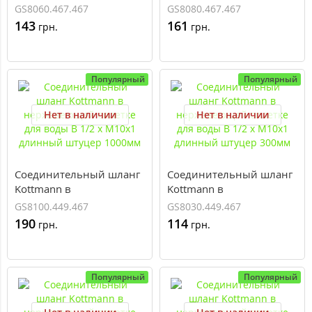
нержавеющей оплетке
нержавеющей оплетке
GS8060.467.467
GS8080.467.467
для воды В 1/2 x В 1/2
для воды В 1/2 x В 1/2
143
161
грн.
грн.
600мм
800мм
Популярный
Популярный
Нет в наличии
Нет в наличии
Соединительный шланг
Соединительный шланг
Kottmann в
Kottmann в
нержавеющей оплетке
нержавеющей оплетке
GS8100.449.467
GS8030.449.467
для воды В 1/2 x М10х1
для воды В 1/2 x М10х1
190
114
грн.
грн.
длинный штуцер
длинный штуцер 300мм
1000мм
Популярный
Популярный