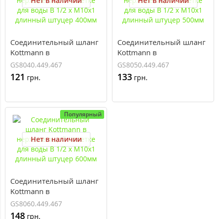
Нет в наличии
Нет в наличии
Соединительный шланг
Соединительный шланг
Kottmann в
Kottmann в
нержавеющей оплетке
нержавеющей оплетке
GS8040.449.467
GS8050.449.467
для воды В 1/2 x М10х1
для воды В 1/2 x М10х1
121
133
грн.
грн.
длинный штуцер 400мм
длинный штуцер 500мм
Популярный
Нет в наличии
Соединительный шланг
Kottmann в
нержавеющей оплетке
GS8060.449.467
для воды В 1/2 x М10х1
148
грн.