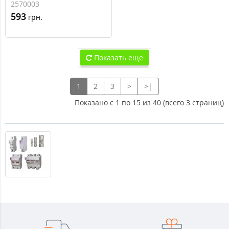
предохранителей
2570003
CH22x58
593
грн.
Показать еще
1
2
3
>
>|
Показано с 1 по 15 из 40 (всего 3 страниц)