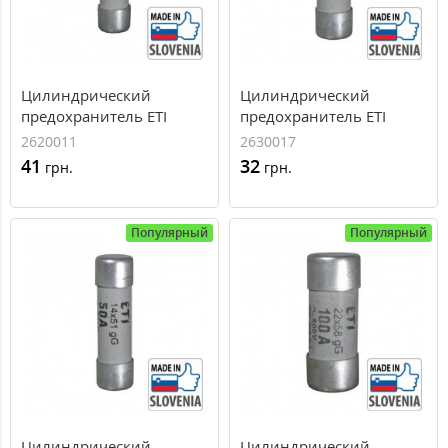
Цилиндрический
Цилиндрический
предохранитель ETI
предохранитель ETI
серии CH10x38 gL/gG
серии CH14x51 gL/gG
2620011
2630017
(20А)
(40А)
41
32
грн.
грн.
Популярный
Популярный
Цилиндрический
Цилиндрический