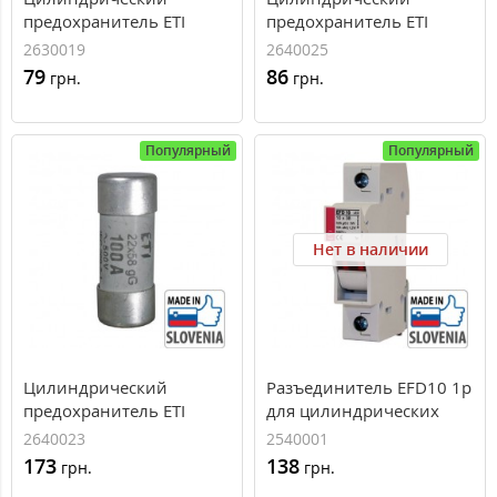
предохранитель ETI
предохранитель ETI
серии CH14x51 gL/gG
серии CH22x58 gL/gG
2630019
2640025
(50А)
(100А)
79
86
грн.
грн.
Популярный
Популярный
Нет в наличии
Цилиндрический
Разъединитель EFD10 1p
предохранитель ETI
для цилиндрических
серии CH22x58 gL/gG
предохранителей
2640023
2540001
(80А)
CH10x38
173
138
грн.
грн.