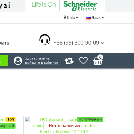
Київ
Язык
+38 (95) 300-90-09
лата
0
Здравствуйте,
войдите в кабинет
Топ
Популярный
Нет в наличии
улярный