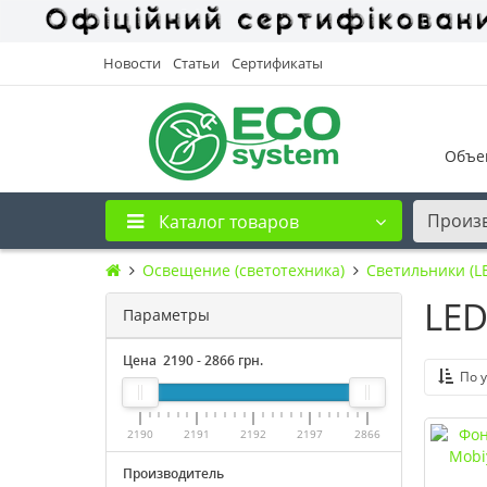
Новости
Статьи
Сертификаты
Объе
Произ
Каталог товаров
Освещение (светотехника)
Светильники (L
LED
Параметры
Цена
2190
-
2866
грн.
По 
2190
2191
2192
2197
2866
Производитель