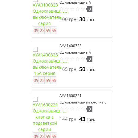
Одноклавишный
выключатель серия Anya
0
30
100
грн.
грн.
0
9
2
3
5
9
5
4
AYA1400323
Одноклавишный
выключатель 16А серия
0
Anya
50
165
грн.
грн.
0
9
2
3
5
9
5
4
AYA1600221
Одноклавишная кнопка с
подсветкой серии Anya
0
43
144
грн.
грн.
0
9
2
3
5
9
5
4