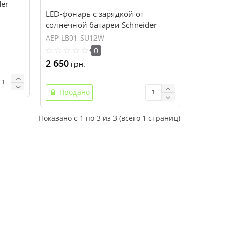
er
LED-фонарь с зарядкой от
солнечной батареи Schneider
Electric Mobiya TS 170 S
AEP-LB01-SU12W
0
2 650
грн.
Продано
Показано с 1 по 3 из 3 (всего 1 страниц)