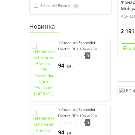
Фонар
Schneider Electric
3
Mobiya
AEP-LL
Новинка
2 191
⚡Изолента Schneider
В 
Electric ПВХ 19мм/20м.
Цвет "Желтый" (2420101)
0
94
грн.
⚡Изолента Schneider
Electric ПВХ 19мм/20м.
Цвет "Серый" (2420108)
0
94
грн.