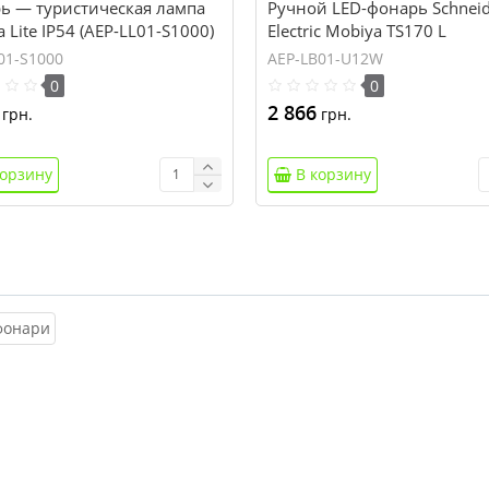
ь — туристическая лампа
Ручной LED-фонарь Schneid
 Lite IP54 (AEP-LL01-S1000)
Electric Mobiya TS170 L
01-S1000
AEP-LB01-U12W
0
0
2 866
грн.
грн.
корзину
В корзину