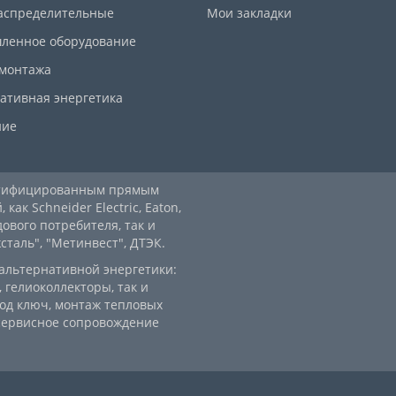
аспределительные
Мои закладки
ленное оборудование
 монтажа
ативная энергетика
ние
ртифицированным прямым
ак Schneider Electric, Eaton,
дового потребителя, так и
аль", "Метинвест", ДТЭК.
альтернативной энергетики:
 гелиоколлекторы, так и
од ключ, монтаж тепловых
 сервисное сопровождение