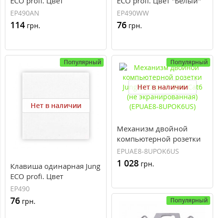
ECO profi. Цвет
ECO profi. Цвет "Белый"
"Антрацит" (EP490AN)
(EP490WW)
EP490AN
EP490WW
114
76
грн.
грн.
Популярный
Популярный
Нет в наличии
Нет в наличии
Механизм двойной
компьютерной розетки
Jung ECO profi RJ46 Cat6
EPUAE8-8UPOK6US
(не экранированная)
1 028
грн.
Клавиша одинарная Jung
(EPUAE8-8UPOK6US)
ECO profi. Цвет
"Слоновая Кость" (EP490)
EP490
76
Популярный
грн.