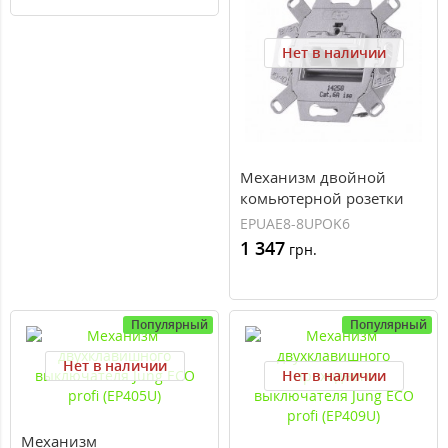
Нет в наличии
Механизм двойной
комьютерной розетки
Jung ECO profi RJ46 Cat6
EPUAE8-8UPOK6
(экранированная)
1 347
грн.
(EPUAE8-8UPOK6)
Популярный
Популярный
Нет в наличии
Нет в наличии
Механизм