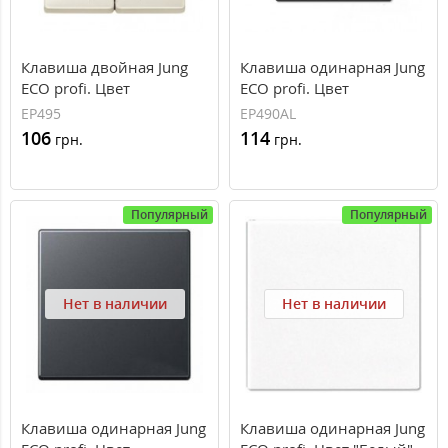
Клавиша двойная Jung
Клавиша одинарная Jung
ECO profi. Цвет
ECO profi. Цвет
"Слоновая Кость" (EP495)
"Алюминий" (EP490AL)
EP495
EP490AL
106
114
грн.
грн.
Популярный
Популярный
Нет в наличии
Нет в наличии
Клавиша одинарная Jung
Клавиша одинарная Jung