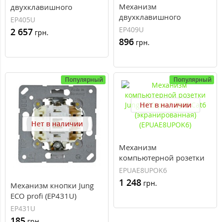
Механизм
двухклавишного
двухклавишного
выключателя Jung ECO
EP405U
проходного
profi (EP405U)
EP409U
2 657
грн.
выключателя Jung ECO
896
грн.
profi (EP409U)
Популярный
Популярный
Нет в наличии
Нет в наличии
Механизм
компьютерной розетки
Jung ECO profi RJ46 Cat6
EPUAE8UPOK6
(экранированная)
1 248
грн.
Механизм кнопки Jung
(EPUAE8UPOK6)
ECO profi (EP431U)
EP431U
185
грн.