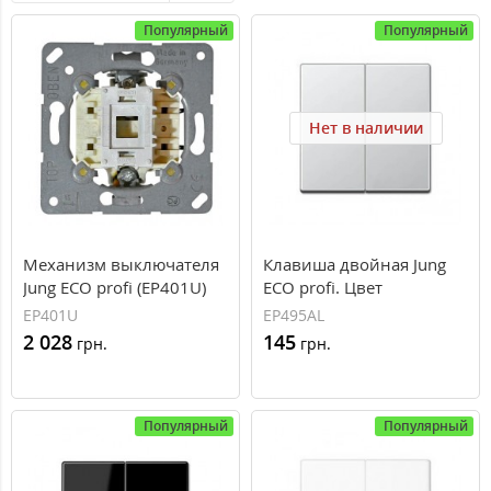
Популярный
Популярный
Нет в наличии
Механизм выключателя
Клавиша двойная Jung
Jung ECO profi (EP401U)
ECO profi. Цвет
"Алюминий" (EP495AL)
EP401U
EP495AL
2 028
145
грн.
грн.
Популярный
Популярный