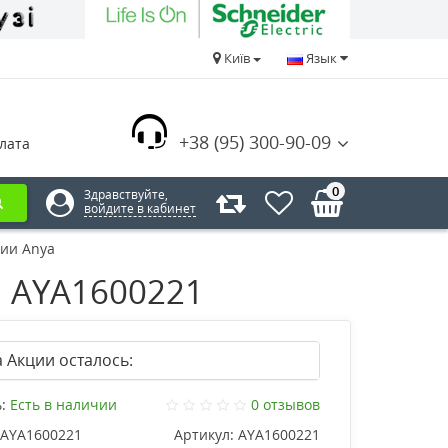
Київ
Язык
+38 (95) 300-90-09
лата
0
Здравствуйте,
войдите в кабинет
рии Anya
a AYA1600221
 Акции осталось:
:
Есть в наличии
0 отзывов
AYA1600221
Артикул:
AYA1600221