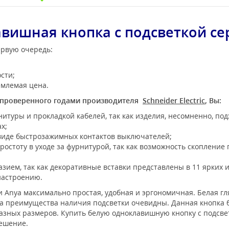
вишная кнопка с подсветкой се
первую очередь:
сти;
емлемая цена.
проверенного годами производителя
Schneider Electric
, Вы:
итуры и прокладкой кабелей, так как изделия, несомненно, подх
х;
виде быстрозажимных контактов выключателей;
остоту в уходе за фурнитурой, так как возможность скопление
азием, так как декоративные вставки представлены в 11 ярких 
настроению.
 Anya максимально простая, удобная и эргономичная. Белая г
е, а преимущества наличия подсветки очевидны. Данная кнопка
зных размеров. Купить белую одноклавишную кнопку с подсветко
решение.