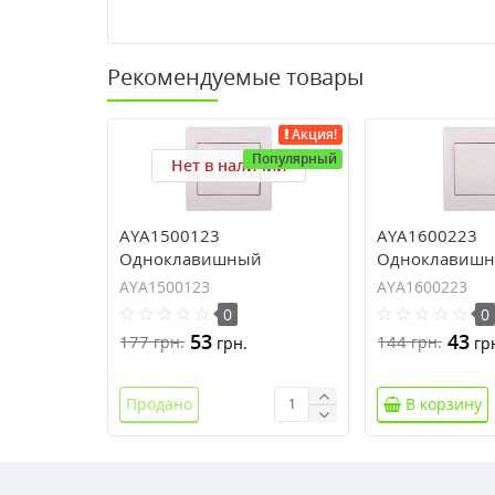
Рекомендуемые товары
Акция!
Популярный
Нет в наличии
AYA1500123
AYA1600223
Одноклавишный
Одноклавишна
переключатель с
подсветкой се
AYA1500123
AYA1600223
подсветкой серии Anya
0
0
53
43
177
144
грн.
грн.
грн.
гр
Продано
В корзину