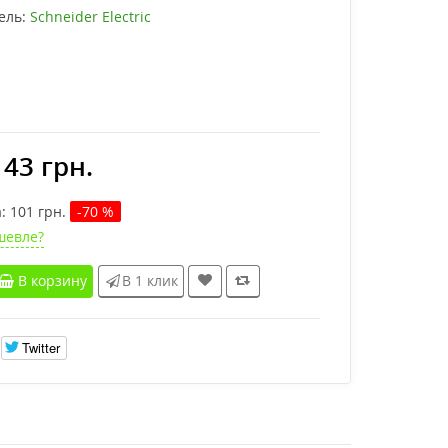
ель:
Schneider Electric
43 грн.
:
101
грн.
-70 %
шевле?
В корзину
В 1 клик
Twitter