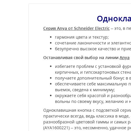
Однокла
Серия Anya от Schneider Electric
– это, в 
гармония цвета и текстур;
сочетание лаконичности и элегантно
безупречно высокое качество и при
Останавливая свой выбор на линии
Anya
избегаете проблем с установкой фурн
кирпичных, и гипсокартоновых стена
получаете дополнительный бонус в 
обеспечиваете себе максимальную пр
выемок, сведена к минимуму;
окружаете себя красотой и разнообр
вольны по своему вкусу, желанию и 
Одноклавишная кнопка с подсветкой серии
практически всегда, ведь классика в мод
разнообразной цветовой гаммы и самых ра
(AYA1600221) – это, несомненно, удачное 