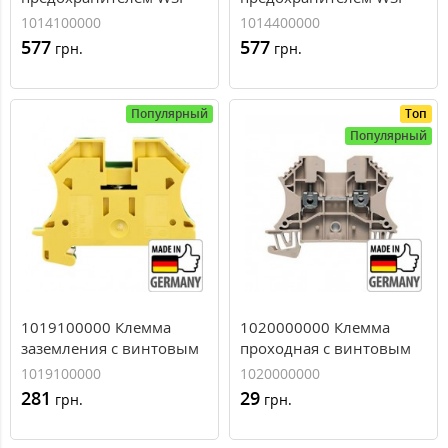
6/2/LD 10-36V DC/AC, 6
6/2/LD 250AC, 6 мм.кв
1014100000
1014400000
мм.кв
577
577
грн.
грн.
Популярный
Топ
Популярный
1019100000 Клемма
1020000000 Клемма
заземления с винтовым
проходная с винтовым
зажимом Weidmuller WPE
зажимом Weidmuller
1019100000
1020000000
16, 16 мм.кв
WDU 2,5, 2,5 мм.кв
281
29
грн.
грн.