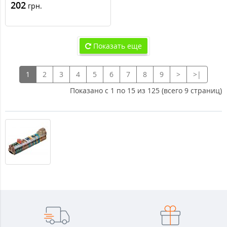
202
грн.
Показать еще
1
2
3
4
5
6
7
8
9
>
>|
Показано с 1 по 15 из 125 (всего 9 страниц)