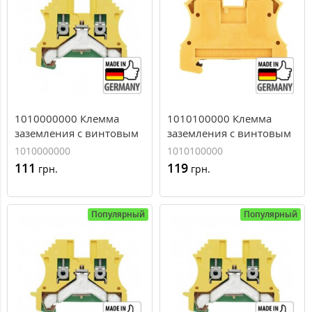
1010000000 Клемма
1010100000 Клемма
заземления с винтовым
заземления с винтовым
зажимом Weidmuller WPE
зажимом Weidmuller WPE
1010000000
1010100000
2,5, 2,5 мм.кв
4, 4 мм.кв
111
119
грн.
грн.
Популярный
Популярный