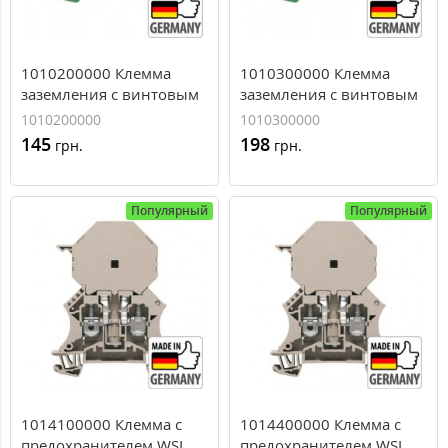
1010200000 Клемма
1010300000 Клемма
заземления с винтовым
заземления с винтовым
зажимом Weidmuller WPE
зажимом Weidmuller WPE
1010200000
1010300000
6, 6 мм.кв
10, 10 мм.кв
145
198
грн.
грн.
Популярный
Популярный
1014100000 Клемма с
1014400000 Клемма с
предохранителем WSI
предохранителем WSI