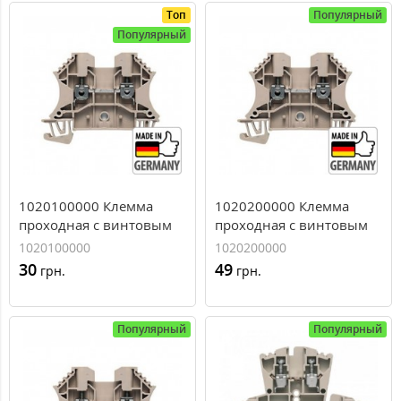
Топ
Популярный
Популярный
1020100000 Клемма
1020200000 Клемма
проходная с винтовым
проходная с винтовым
зажимом Weidmuller
зажимом Weidmuller
1020100000
1020200000
WDU 4, 4 мм.кв
WDU 6, 6 мм.кв
30
49
грн.
грн.
Популярный
Популярный