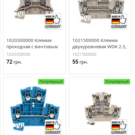
1020300000 Клемма
1021500000 Клемма
проходная с винтовым
двухуровневая WDK 2.5,
зажимом Weidmuller
2,5 мм.кв
1020300000
1021500000
WDU 10, 10 мм.кв
72
55
грн.
грн.
Популярный
Популярный