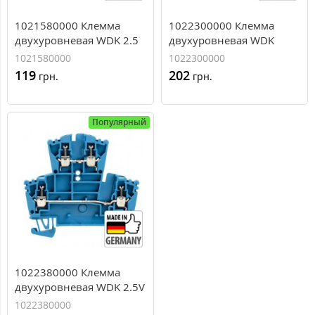
1021580000 Клемма
1022300000 Клемма
двухуровневая WDK 2.5
двухуровневая WDK
BL, 2,5 мм.кв
2.5V, 2,5 мм.кв
1021580000
1022300000
119
202
грн.
грн.
Популярный
1022380000 Клемма
двухуровневая WDK 2.5V
BL, 2,5 мм.кв
1022380000