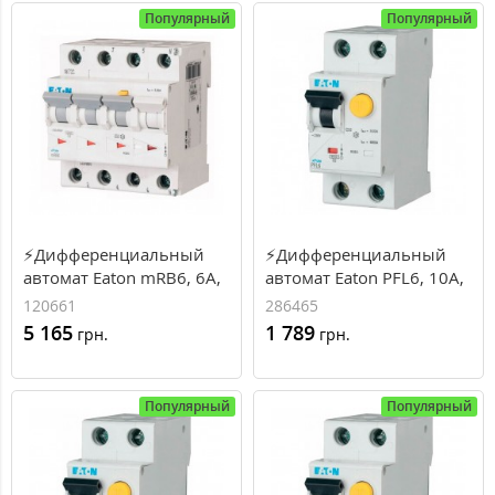
Популярный
Популярный
⚡Дифференциальный
⚡Дифференциальный
автомат Eaton mRB6, 6А,
автомат Eaton PFL6, 10А,
100мА, 3P+N, C (120661)
30мА, 1P+N, C (286465)
120661
286465
5 165
1 789
грн.
грн.
Популярный
Популярный