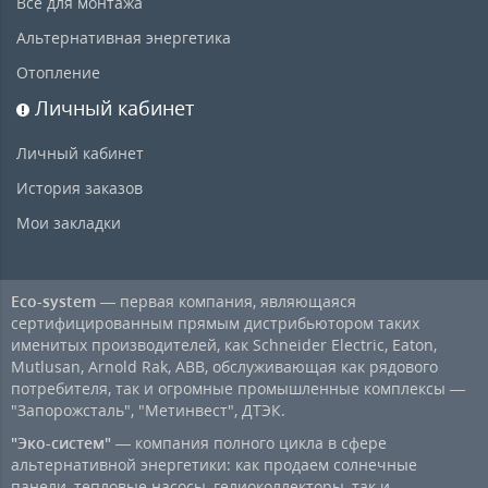
Все для монтажа
Альтернативная энергетика
Отопление
Личный кабинет
Личный кабинет
История заказов
Мои закладки
Eco-system
— первая компания, являющаяся
сертифицированным прямым дистрибьютором таких
именитых производителей, как Schneider Electric, Eaton,
Mutlusan, Arnold Rak, ABB, обслуживающая как рядового
потребителя, так и огромные промышленные комплексы —
"Запорожсталь", "Метинвест", ДТЭК.
"Эко-систем"
— компания полного цикла в сфере
альтернативной энергетики: как продаем солнечные
панели, тепловые насосы, гелиоколлекторы, так и