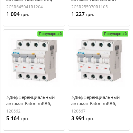
20А, 30mA, 1P+N, С
10A, 30mA, 1P+N, 6кА,
2CSR645041R1204
2CSR255070R1105
(2CSR645041R1204)
кривая B
1 094
1 227
грн.
грн.
(2CSR255070R1105)
Популярный
Популярный
⚡Дифференциальный
⚡Дифференциальный
автомат Eaton mRB6,
автомат Eaton mRB6,
10А, 100мА, 3P+N, C
13А, 300мА, 3P+N, C
120662
120667
(120662)
(120667)
5 164
3 991
грн.
грн.