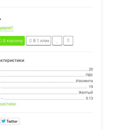
.
шевле?
В корзину
В 1 клик
ктеристики
20
ПВХ
Изолента
19
Желтый
 -
0.13
ристики
Twitter