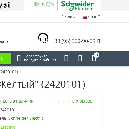
Київ
Язык
+38 (95) 300-90-09
лата
0
Здравствуйте,
войдите в кабинет
(2420101)
"Желтый" (2420101)
:
Есть в наличии
0 отзывов
2420101
ель:
Schneider Electric