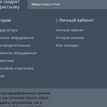
и скидок?
рассылку
гории
Личный кабинет
фурнитура
Личный кабинет
льное оборудование
История заказов
аспределительные
Мои закладки
ленное оборудование
 монтажа
ативная энергетика
ние
я сертифицированным прямым
ак Schneider Electric, Eaton,
дового потребителя, так и