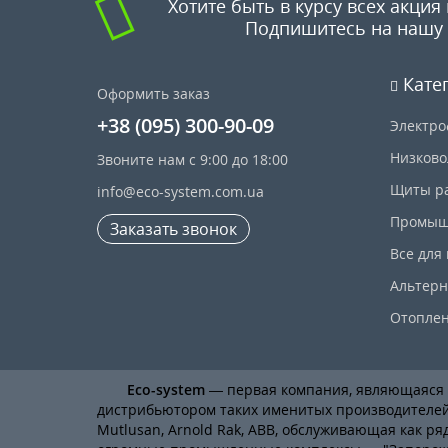
Хотите быть в курсу всех акция 
Подпишитесь на нашу 
Кате
Оформить заказ
+38 (095) 300-90-09
Электро
Низково
Звоните нам с 9:00 до 18:00
Щиты р
info@eco-system.com.ua
Промыш
Заказать звонок
Все для
Альтерн
Отопле
Eco-system
— первая компания, являющаяс
дистрибьютором таких именитых производителей, к
Mutlusan, Arnold Rak, ABB, обслуживающая как ря