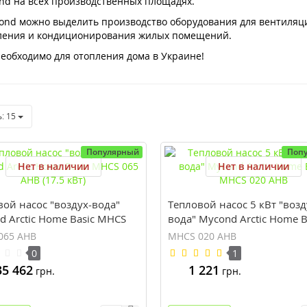
d на всех производственных площадях.
nd можно выделить производство оборудования для вентиляции
пления и кондиционирования жилых помещений.
 необходимо для отопления дома в Украине!
ь:
15
Популярный
Поп
Нет в наличии
Нет в наличии
вой насос "воздух-вода"
Тепловой насос 5 кВт "возд
d Arctic Home Basic MHCS
вода" Mycond Arctic Home B
B (17.5 кВт)
MHCS 020 AHB
065 AHB
MHCS 020 AHB
0
1
35 462
1 221
грн.
грн.