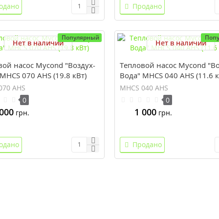
одано
Продано
Популярный
Поп
Нет в наличии
Нет в наличии
вой насос Mycond "Воздух-
Тепловой насос Mycond "Во
MHCS 070 AHS (19.8 кВт)
Вода" MHCS 040 AHS (11.6 к
070 AHS
MHCS 040 AHS
0
0
 000
1 000
грн.
грн.
одано
Продано