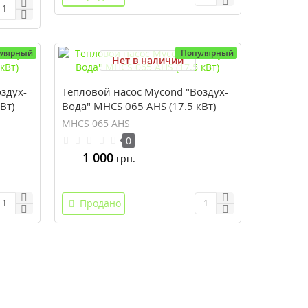
улярный
Популярный
Нет в наличии
здух-
Тепловой насос Mycond "Воздух-
Вт)
Вода" MHCS 065 AHS (17.5 кВт)
MHCS 065 AHS
0
1 000
грн.
Продано