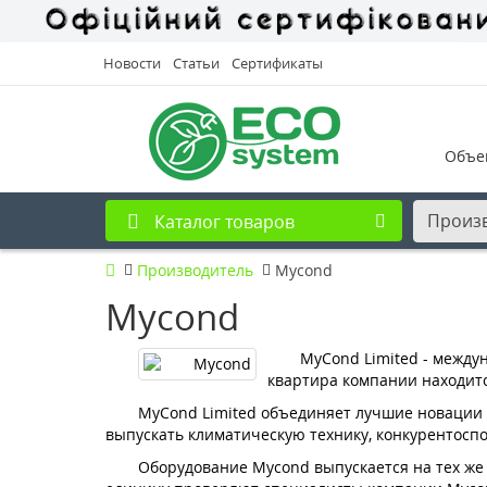
Новости
Статьи
Сертификаты
Объе
Произ
Каталог товаров
Производитель
Mycond
Mycond
MyCond Limited - между
квартира компании находитс
MyCond Limited объединяет лучшие новации о
выпускать климатическую технику, конкурентоспо
Оборудование Mycond выпускается на тех же 