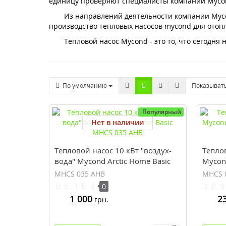
единицу проверяют специалисты компании Mycon
Из направлений деятельности компании Myco
производство тепловых насосов mycond для ото
Тепловой насос Mycond - это то, что сегодня
По умолчанию
Показыват
Популярный
Нет в наличии
Тепловой насос 10 кВт "воздух-
Тепло
вода" Mycond Arctic Home Basic
Mycon
MHCS 035 AHB
065 AH
MHCS 035 AHB
MHCS 
0
1 000
2
грн.