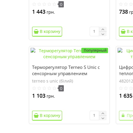
0
1 443
738
грн.
гр
В корзину
В 
Популярный
Терморегулятор Terneo S Unic с
Цифро
сенсорным управлением
теплог
terneo s unic (білий)
48201
0
1 103
1 635
грн.
В корзину
Пр