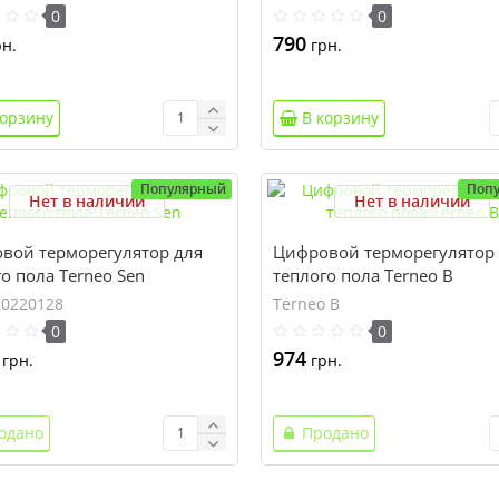
0
0
790
н.
грн.
корзину
В корзину
Популярный
Поп
Нет в наличии
Нет в наличии
вой терморегулятор для
Цифровой терморегулятор
о пола Terneo Sen
теплого пола Terneo B
20220128
Terneo B
0
0
974
грн.
грн.
одано
Продано