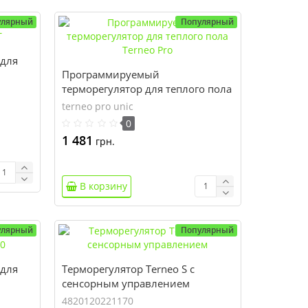
улярный
Популярный
 для
Программируемый
терморегулятор для теплого пола
Terneo Pro
terneo pro unic
0
1 481
грн.
В корзину
улярный
Популярный
 для
Терморегулятор Terneo S с
сенсорным управлением
4820120221170