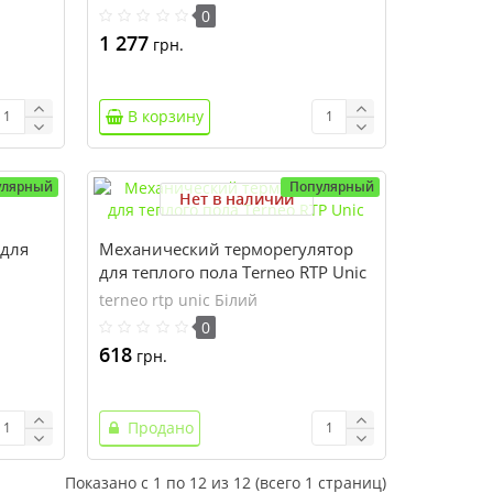
0
1 277
грн.
В корзину
улярный
Популярный
Нет в наличии
 для
Механический терморегулятор
для теплого пола Terneo RTP Unic
terneo rtp unic Білий
0
618
грн.
Продано
Показано с 1 по 12 из 12 (всего 1 страниц)