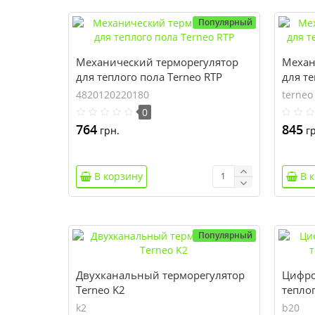
Популярный
Механический терморегулятор
Механ
для теплого пола Terneo RTP
для те
4820120220180
terneo
0
764
845
грн.
гр
В корзину
В 
Популярный
Двухканальный терморегулятор
Цифро
Terneo K2
теплог
k2
b20