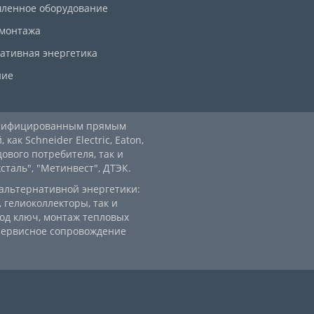
ленное оборудование
 монтажа
ативная энергетика
ние
ртифицированным прямым
ак Schneider Electric, Eaton,
дового потребителя, так и
аль", "Метинвест", ДТЭК.
альтернативной энергетики:
 гелиоколлекторы, так и
од ключ, монтаж тепловых
 сервисное сопровождение