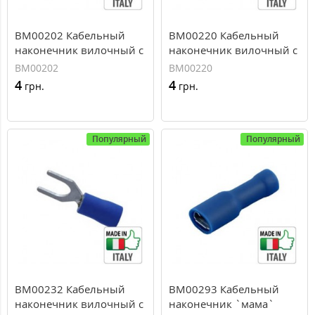
BM00202 Кабельный
BM00220 Кабельный
наконечник вилочный с
наконечник вилочный с
изоляцией, сечение 1.5-
изоляцией, сечение 1.5-
BM00202
BM00220
2.5 мм, М2.5
2.5 мм, М4
4
4
грн.
грн.
Популярный
Популярный
BM00232 Кабельный
BM00293 Кабельный
наконечник вилочный с
наконечник `мама`