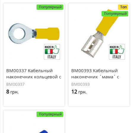
Популярный
Топ
Популярный
BM00337 Кабельный
BM00393 Кабельный
наконечник кольцевой с
наконечник `мама` с
изоляцией, сечение 4-6
изоляцией, сечение 4-6
BM00337
BM00393
мм, М8
мм, 9,8*1,1
8
12
грн.
грн.
Популярный