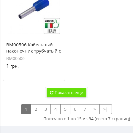
BM00506 Кабельный
наконечник трубчатый с
изоляцией, сечение 2.5
BM00506
мм
1
грн.
Показать еще
1
2
3
4
5
6
7
>
>|
Показано с 1 по 15 из 94 (всего 7 страниц)