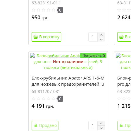
полюса. 160 А (горизонтальный)
полюс
63-823191-011
63-811
0
950
2 624
грн.
В корзину
В 
Популярный
Нет в наличии
Блок-рубильник Apator ARS 1-6-M
Блок-
для ножевых предохранителей, 3
pro д
полюса (вертикальный)
предо
63-811707-081
63-823
А (го
0
4 191
1 215
грн.
Продано
Пр