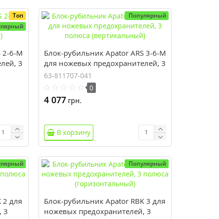
Топ
Популярный
улярный
 2-6-M
Блок-рубильник Apator ARS 3-6-M
лей, 3
для ножевых предохранителей, 3
полюса (вертикальный)
63-811707-041
0
4 077
грн.
В корзину
улярный
Популярный
 2 для
Блок-рубильник Apator RBK 3 для
 3
ножевых предохранителей, 3