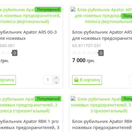
Популярный
Поп
рубильник Apator ARS 00-3
Блок-рубильник Apator ARS
для ножевых
для ножевых предохраните
хранителей, 3 полюса
полюса (вертикальный)
840-061
63-811707-031
икальный)
0
0
7 000
грн.
грн.
корзину
В корзину
Популярный
Поп
рубильник Apator RBK 1 pro
Блок-рубильник Apator RBK
ожевых предохранителей, 3
ножевых предохранителей,