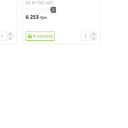
полюса (горизонтальный)
63-811501-021
0
6 253
грн.
В корзину