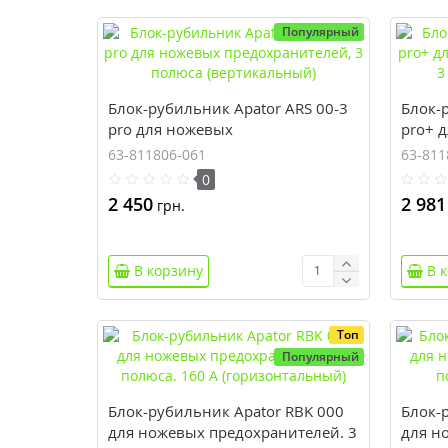
Популярный
Блок-рубильник Apator ARS 00-3
Блок-
pro для ножевых
pro+ 
предохранителей, 3 полюса
предо
63-811806-061
63-811
(вертикальный)
(верт
0
2 450
2 981
грн.
В корзину
В 
Топ
Популярный
Блок-рубильник Apator RBK 000
Блок-
для ножевых предохранителей. 3
для н