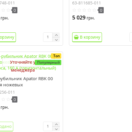
а (горизонтальный)
полюса (горизонтальный)
748-011
63-811685-011
0
0
5 029
грн.
грн.
корзину
В корзину
Топ
Уточняйте у
Популярный
менеджера
рубильник Apator RBK 00
ля ножевых
хранителей, 3 полюса, 160
256-011
ризонтальный)
0
грн.
одано