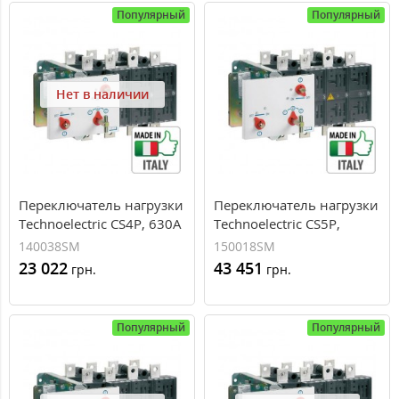
Популярный
Популярный
Нет в наличии
Переключатель нагрузки
Переключатель нагрузки
Technoelectric CS4P, 630А
Technoelectric CS5P,
1000А
140038SM
150018SM
23 022
43 451
грн.
грн.
Популярный
Популярный