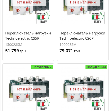
Нет в наличии
Нет в наличии
Переключатель нагрузки
Переключатель нагрузки
Technoelectric CS5P,
Technoelectric CS6P,
1250А
1600А
150028SM
160008SM
51 799
79 071
грн.
грн.
Популярный
Популярный
Нет в наличии
Нет в наличии