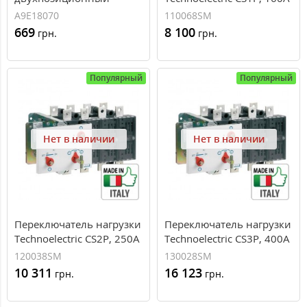
Schneider Electric Acti 9
A9E18070
110068SM
iSSW, 1 переключающий
669
8 100
грн.
грн.
контакт, 1 модуль
Популярный
Популярный
Нет в наличии
Нет в наличии
Переключатель нагрузки
Переключатель нагрузки
Technoelectric CS2P, 250А
Technoelectric CS3P, 400А
120038SM
130028SM
10 311
16 123
грн.
грн.