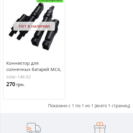
Нет в наличии
Коннектор для
солнечных батарей MC4,
T-BRANCH
solar-146-02
270
грн.
Показано с 1 по 1 из 1 (всего 1 страниц)